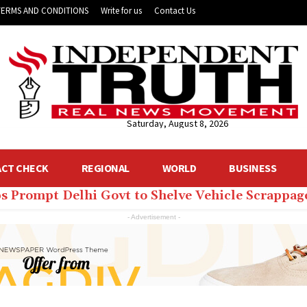
TERMS AND CONDITIONS
Write for us
Contact Us
Saturday, August 8, 2026
ACT CHECK
REGIONAL
WORLD
BUSINESS
ps Prompt Delhi Govt to Shelve Vehicle Scrappag
- Advertisement -