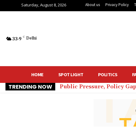
Saturday, August 8, 2026
About us
Privacy Policy
33.9
C
Delhi
HOME
SPOT LIGHT
POLITICS
F
TRENDING NOW
Public Pressure, Policy Ga