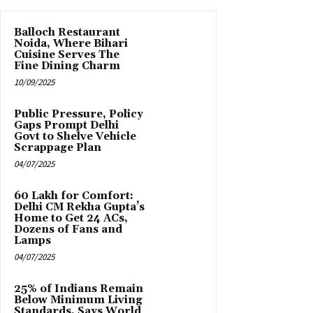
Balloch Restaurant
Noida, Where Bihari
Cuisine Serves The
Fine Dining Charm
10/09/2025
Public Pressure, Policy
Gaps Prompt Delhi
Govt to Shelve Vehicle
Scrappage Plan
04/07/2025
₹60 Lakh for Comfort:
Delhi CM Rekha Gupta’s
Home to Get 24 ACs,
Dozens of Fans and
Lamps
04/07/2025
25% of Indians Remain
Below Minimum Living
Standards, Says World