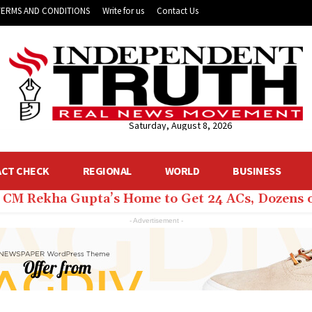
TERMS AND CONDITIONS
Write for us
Contact Us
Saturday, August 8, 2026
ACT CHECK
REGIONAL
WORLD
BUSINESS
hi CM Rekha Gupta’s Home to Get 24 ACs, Dozens 
- Advertisement -