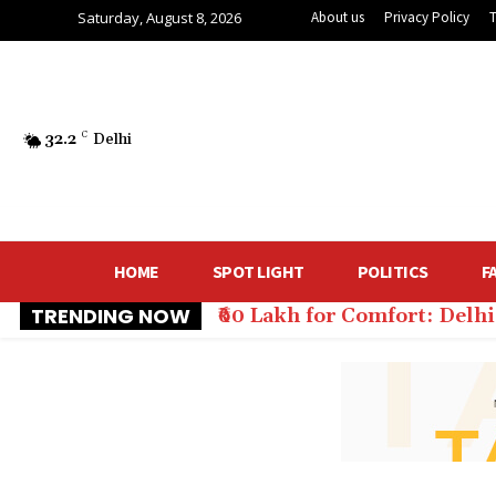
Saturday, August 8, 2026
About us
Privacy Policy
32.2
C
Delhi
HOME
SPOT LIGHT
POLITICS
F
TRENDING NOW
₹60 Lakh for Comfort: Del