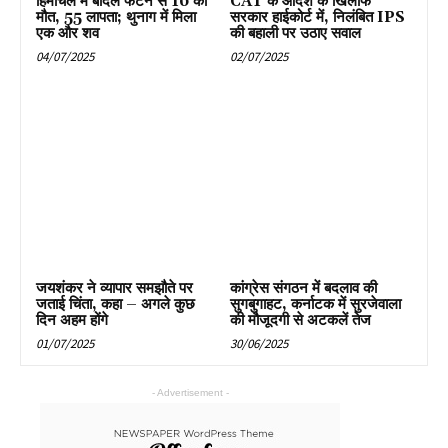
हिमाचल में बादल फटने से 16 की
CAT के आदेश के खिलाफ
मौत, 55 लापता; थुनाग में मिला
सरकार हाईकोर्ट में, निलंबित IPS
एक और शव
की बहाली पर उठाए सवाल
04/07/2025
02/07/2025
जयशंकर ने व्यापार समझौते पर
कांग्रेस संगठन में बदलाव की
जताई चिंता, कहा – अगले कुछ
सुगबुगाहट, कर्नाटक में सुरजेवाला
दिन अहम होंगे
की मौजूदगी से अटकलें तेज
01/07/2025
30/06/2025
- Advertisement -