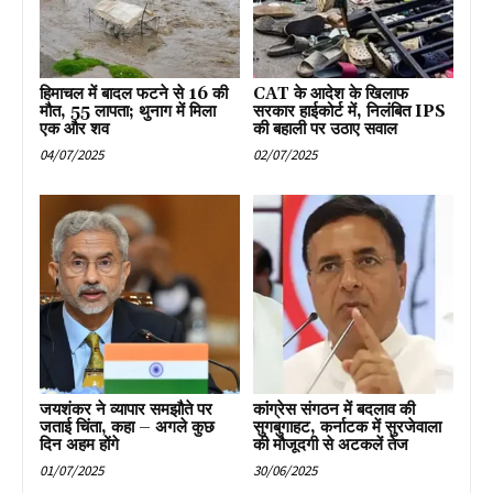
हिमाचल में बादल फटने से 16 की
CAT के आदेश के खिलाफ
मौत, 55 लापता; थुनाग में मिला
सरकार हाईकोर्ट में, निलंबित IPS
एक और शव
की बहाली पर उठाए सवाल
04/07/2025
02/07/2025
जयशंकर ने व्यापार समझौते पर
कांग्रेस संगठन में बदलाव की
जताई चिंता, कहा – अगले कुछ
सुगबुगाहट, कर्नाटक में सुरजेवाला
दिन अहम होंगे
की मौजूदगी से अटकलें तेज
01/07/2025
30/06/2025