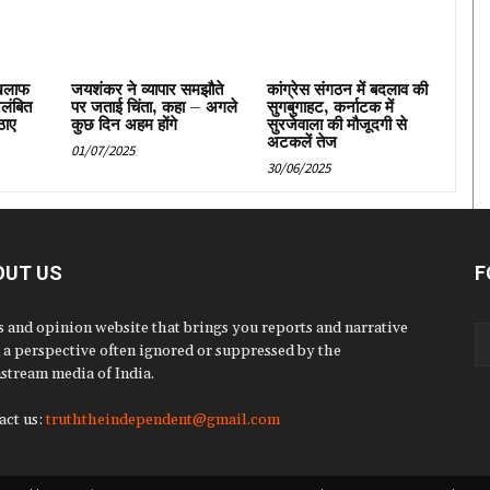
िलाफ
जयशंकर ने व्यापार समझौते
कांग्रेस संगठन में बदलाव की
िलंबित
पर जताई चिंता, कहा – अगले
सुगबुगाहट, कर्नाटक में
ठाए
कुछ दिन अहम होंगे
सुरजेवाला की मौजूदगी से
अटकलें तेज
01/07/2025
30/06/2025
OUT US
F
 and opinion website that brings you reports and narrative
 a perspective often ignored or suppressed by the
stream media of India.
act us:
truththeindependent@gmail.com