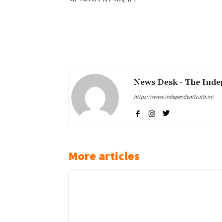
Share
News Desk - The Inde
https://www.independenttruth.in/
More articles