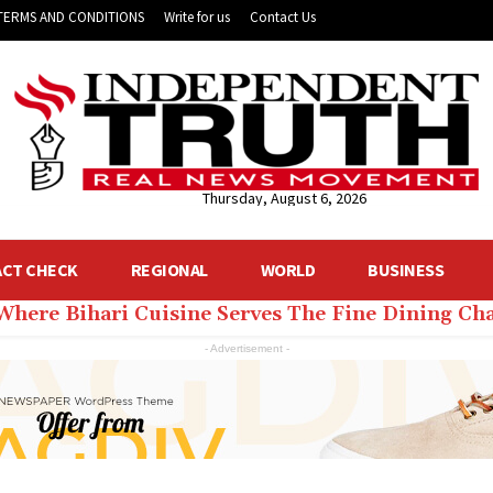
TERMS AND CONDITIONS
Write for us
Contact Us
Thursday, August 6, 2026
ACT CHECK
REGIONAL
WORLD
BUSINESS
 Where Bihari Cuisine Serves The Fine Dining C
- Advertisement -