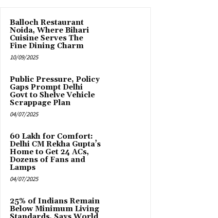
Balloch Restaurant
Noida, Where Bihari
Cuisine Serves The
Fine Dining Charm
10/09/2025
Public Pressure, Policy
Gaps Prompt Delhi
Govt to Shelve Vehicle
Scrappage Plan
04/07/2025
₹60 Lakh for Comfort:
Delhi CM Rekha Gupta’s
Home to Get 24 ACs,
Dozens of Fans and
Lamps
04/07/2025
25% of Indians Remain
Below Minimum Living
Standards, Says World