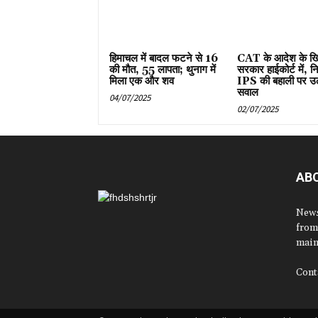
हिमाचल में बादल फटने से 16
CAT के आदेश के ख
की मौत, 55 लापता; थुनाग में
सरकार हाईकोर्ट में, न
मिला एक और शव
IPS की बहाली पर उ
सवाल
04/07/2025
02/07/2025
AB
News
from
main
Cont