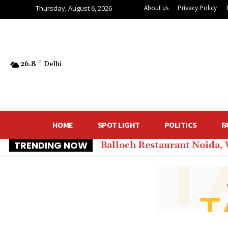
Thursday, August 6, 2026
About us
Privacy Policy
26.8
C
Delhi
HOME
SPOT LIGHT
POLITICS
F
TRENDING NOW
Balloch Restaurant Noida,