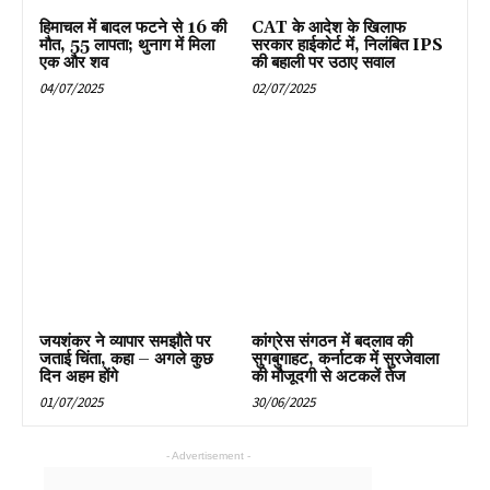
हिमाचल में बादल फटने से 16 की
CAT के आदेश के खिलाफ
मौत, 55 लापता; थुनाग में मिला
सरकार हाईकोर्ट में, निलंबित IPS
एक और शव
की बहाली पर उठाए सवाल
04/07/2025
02/07/2025
जयशंकर ने व्यापार समझौते पर
कांग्रेस संगठन में बदलाव की
जताई चिंता, कहा – अगले कुछ
सुगबुगाहट, कर्नाटक में सुरजेवाला
दिन अहम होंगे
की मौजूदगी से अटकलें तेज
01/07/2025
30/06/2025
- Advertisement -